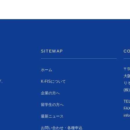
SITEMAP
C
〒55
ホーム
大阪
げ、
K-FISについて
り
。
(
企業の方へ
TEL
留学生の方へ
FAX
inf
最新ニュース
お問い合わせ・各種申込